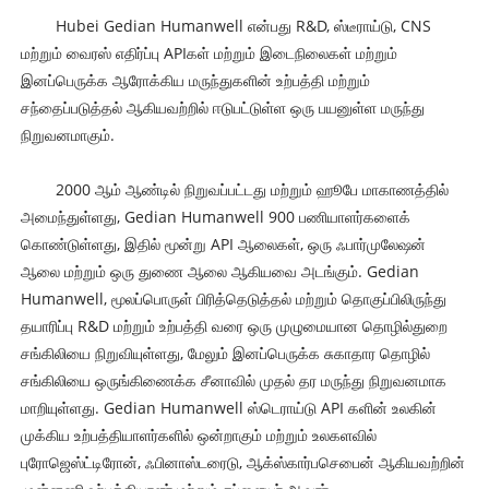
Hubei Gedian Humanwell என்பது R&D, ஸ்டீராய்டு, CNS
மற்றும் வைரஸ் எதிர்ப்பு APIகள் மற்றும் இடைநிலைகள் மற்றும்
இனப்பெருக்க ஆரோக்கிய மருந்துகளின் உற்பத்தி மற்றும்
சந்தைப்படுத்தல் ஆகியவற்றில் ஈடுபட்டுள்ள ஒரு பயனுள்ள மருந்து
நிறுவனமாகும்.
2000 ஆம் ஆண்டில் நிறுவப்பட்டது மற்றும் ஹூபே மாகாணத்தில்
அமைந்துள்ளது, Gedian Humanwell 900 பணியாளர்களைக்
கொண்டுள்ளது, இதில் மூன்று API ஆலைகள், ஒரு ஃபார்முலேஷன்
ஆலை மற்றும் ஒரு துணை ஆலை ஆகியவை அடங்கும். Gedian
Humanwell, மூலப்பொருள் பிரித்தெடுத்தல் மற்றும் தொகுப்பிலிருந்து
தயாரிப்பு R&D மற்றும் உற்பத்தி வரை ஒரு முழுமையான தொழில்துறை
சங்கிலியை நிறுவியுள்ளது, மேலும் இனப்பெருக்க சுகாதார தொழில்
சங்கிலியை ஒருங்கிணைக்க சீனாவில் முதல் தர மருந்து நிறுவனமாக
மாறியுள்ளது. Gedian Humanwell ஸ்டெராய்டு API களின் உலகின்
முக்கிய உற்பத்தியாளர்களில் ஒன்றாகும் மற்றும் உலகளவில்
புரோஜெஸ்ட்டிரோன், ஃபினாஸ்டரைடு, ஆக்ஸ்கார்பசெபைன் ஆகியவற்றின்