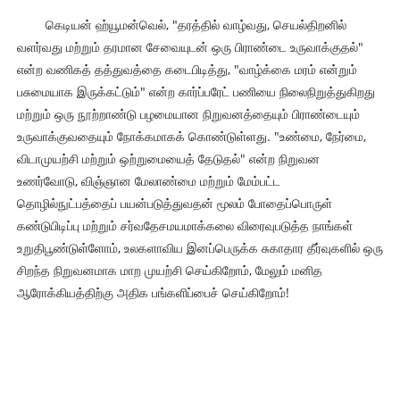
கெடியன் ஹ்யூமன்வெல், "தரத்தில் வாழ்வது, செயல்திறனில்
வளர்வது மற்றும் தரமான சேவையுடன் ஒரு பிராண்டை உருவாக்குதல்"
என்ற வணிகத் தத்துவத்தை கடைபிடித்து, "வாழ்க்கை மரம் என்றும்
பசுமையாக இருக்கட்டும்" என்ற கார்ப்பரேட் பணியை நிலைநிறுத்துகிறது
மற்றும் ஒரு நூற்றாண்டு பழமையான நிறுவனத்தையும் பிராண்டையும்
உருவாக்குவதையும் நோக்கமாகக் கொண்டுள்ளது. "உண்மை, நேர்மை,
விடாமுயற்சி மற்றும் ஒற்றுமையைத் தேடுதல்" என்ற நிறுவன
உணர்வோடு, விஞ்ஞான மேலாண்மை மற்றும் மேம்பட்ட
தொழில்நுட்பத்தைப் பயன்படுத்துவதன் மூலம் போதைப்பொருள்
கண்டுபிடிப்பு மற்றும் சர்வதேசமயமாக்கலை விரைவுபடுத்த நாங்கள்
உறுதிபூண்டுள்ளோம், உலகளாவிய இனப்பெருக்க சுகாதார தீர்வுகளில் ஒரு
சிறந்த நிறுவனமாக மாற முயற்சி செய்கிறோம், மேலும் மனித
ஆரோக்கியத்திற்கு அதிக பங்களிப்பைச் செய்கிறோம்!