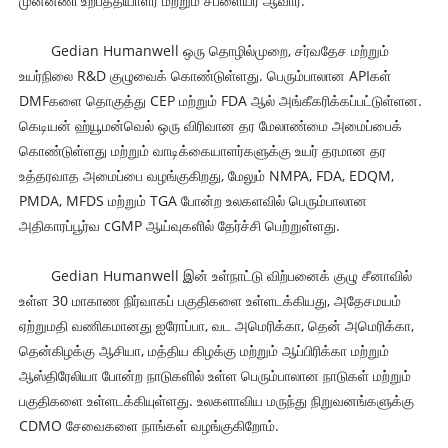
முன்னணி உற்பத்தியாளர் மற்றும் சப்ளையர் ஆவார்.
Gedian Humanwell ஒரு தொழில்முறை, சர்வதேச மற்றும்
உயர்நிலை R&D குழுவைக் கொண்டுள்ளது. பெரும்பாலான APIகள்
DMFகளை தொகுத்து CEP மற்றும் FDA ஆல் அங்கீகரிக்கப்பட்டுள்ளன.
கெடியன் ஹ்யூமன்வெல் ஒரு விரிவான தர மேலாண்மை அமைப்பைக்
கொண்டுள்ளது மற்றும் வாடிக்கையாளர்களுக்கு உயர் தரமான தர
உத்தரவாத அமைப்பை வழங்குகிறது, மேலும் NMPA, FDA, EDQM,
PMDA, MFDS மற்றும் TGA போன்ற உலகளவில் பெரும்பாலான
அதிகாரப்பூர்வ cGMP ஆய்வுகளில் தேர்ச்சி பெற்றுள்ளது.
Gedian Humanwell இன் உள்நாட்டு விற்பனைக் குழு சீனாவில்
உள்ள 30 மாகாண நிர்வாகப் பகுதிகளை உள்ளடக்கியது, அதேசமயம்
ஏற்றுமதி வணிகமானது ஐரோப்பா, வட அமெரிக்கா, தென் அமெரிக்கா,
தென்கிழக்கு ஆசியா, மத்திய கிழக்கு மற்றும் ஆப்பிரிக்கா மற்றும்
ஆஸ்திரேலியா போன்ற நாடுகளில் உள்ள பெரும்பாலான நாடுகள் மற்றும்
பகுதிகளை உள்ளடக்கியுள்ளது. உலகளாவிய மருந்து நிறுவனங்களுக்கு
CDMO சேவைகளை நாங்கள் வழங்குகிறோம்.